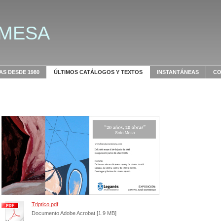
 MESA
S DESDE 1980
ÚLTIMOS CATÁLOGOS Y TEXTOS
INSTANTÁNEAS
CO
Triptico.pdf
Documento Adobe Acrobat [1.9 MB]