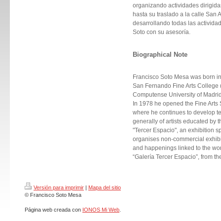
organizando actividades dirigidas 
hasta su traslado a la calle San 
desarrollando todas las actividad
Soto con su asesoría.
Biographical Note
Francisco Soto Mesa was born in 
San Fernando Fine Arts College (n
Computense University of Madrid
In 1978 he opened the Fine Arts S
where he continues to develop te
generally of artists educated by
"Tercer Espacio", an exhibition s
organises non-commercial exhibiti
and happenings linked to the
wor
“Galería Tercer Espacio”, from th
Versión para imprimir
|
Mapa del sitio
© Francisco Soto Mesa
Página web creada con
IONOS Mi Web
.