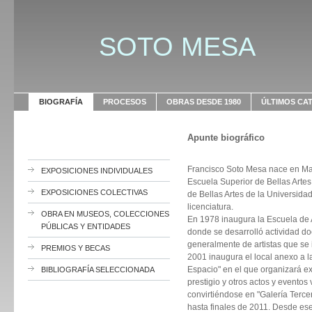
SOTO MESA
BIOGRAFÍA
PROCESOS
OBRAS DESDE 1980
ÚLTIMOS CA
Apunte biográfico
Francisco Soto Mesa nace en Madr
EXPOSICIONES INDIVIDUALES
Escuela Superior de Bellas Arte
EXPOSICIONES COLECTIVAS
de Bellas Artes de la Universid
licenciatura.
OBRA EN MUSEOS, COLECCIONES
En 1978 inaugura la Escuela de Ar
PÚBLICAS Y ENTIDADES
donde se desarrolló actividad d
generalmente de artistas que se i
PREMIOS Y BECAS
2001 inaugura el local anexo a l
Espacio" en el que organizará ex
BIBLIOGRAFÍA SELECCIONADA
prestigio y otros actos y eventos 
convirtiéndose en "Galería Terce
hasta finales de 2011. Desde es