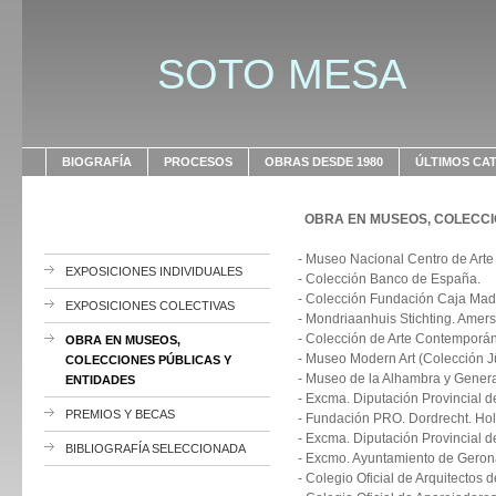
SOTO MESA
BIOGRAFÍA
PROCESOS
OBRAS DESDE 1980
ÚLTIMOS CA
OBRA EN MUSEOS, COLECCI
- Museo Nacional Centro de Arte
EXPOSICIONES INDIVIDUALES
- Colección Banco de España.
- Colección Fundación Caja Madr
EXPOSICIONES COLECTIVAS
- Mondriaanhuis Stichting. Amers
- Colección de Arte Contemporá
OBRA EN MUSEOS,
- Museo Modern Art (Colección J
COLECCIONES PÚBLICAS Y
- Museo de la Alhambra y Genera
ENTIDADES
- Excma. Diputación Provincial d
PREMIOS Y BECAS
- Fundación PRO. Dordrecht. Ho
- Excma. Diputación Provincial de
BIBLIOGRAFÍA SELECCIONADA
- Excmo. Ayuntamiento de Geron
- Colegio Oficial de Arquitectos 