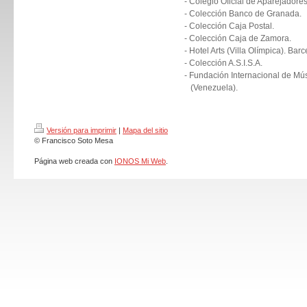
- Colegio Oficial de Aparejadores
- Colección Banco de Granada.
- Colección Caja Postal.
- Colección Caja de Zamora.
- Hotel Arts (Villa Olímpica). Bar
- Colección A.S.I.S.A.
- Fundación Internacional de M
(Venezuela).
Versión para imprimir
|
Mapa del sitio
© Francisco Soto Mesa
Página web creada con
IONOS Mi Web
.