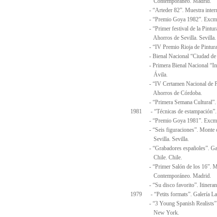
Contemporáneo. Madrid.
- “Arteder 82”. Muestra internacio
- “Premio Goya 1982”. Excmo. 
- “Primer festival de la Pintura”
Ahorros de Sevilla. Sevilla.
- “IV Premio Rioja de Pintura”
- Bienal Nacional “Ciudad de O
- Primera Bienal Nacional “Insti
Ávila.
- “IV Certamen Nacional de Pintu
Ahorros de Córdoba.
- “Primera Semana Cultural”. Ins
1981 - “Técnicas de estampación”. G
- “Premio Goya 1981”. Excmo. 
- “Seis figuraciones”. Monte de 
Sevilla. Sevilla.
- “Grabadores españoles”. Galerí
Chile. Chile.
- “Primer Salón de los 16”. Mus
Contemporáneo. Madrid.
- “Su disco favorito”. Itinerant
1979 - “Petits formats”.
Galería La
- “3 Young Spanish Realists”. Has
New York.