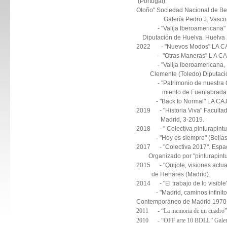
(Portugal)
Otoño" Sociedad Nacional de B
Galería Pedro J. Vasconcel
- "Valija Iberoamerica
Diputación de Huelva. Huelva 
2022 - "Nuevos Modos" LA CAJA
- "Otras Maneras" L A CAJA 
- "Valija Iberoamericana, 
Clemente (Toledo) Diputació
- "Patrimonio de nuestra Ciu
miento de Fuenlabrada. C
- "Back to Normal" LA CAJA c
2019 - "Historia Viva" Facult
Madrid, 3-2019.
2018 - " Colectiva pinturapint
- "Hoy es siempre" (Bellas A
2017 - "Colectiva 2017". Espac
Organizado por "pinturapintu
2015 - "Quijote, visiones ac
de Henares (Madrid).
2014 - "El trabajo de lo visible
- "Madrid, caminos infinit
Contemporáneo de Madrid 1970
2011 - “La memoria de un cuadro” G
2010 - “OFF arte 10 BDLL” Galería