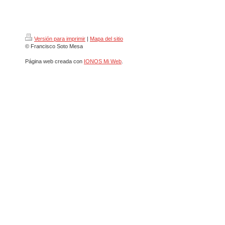
Versión para imprimir
|
Mapa del sitio
© Francisco Soto Mesa
Página web creada con
IONOS Mi Web
.