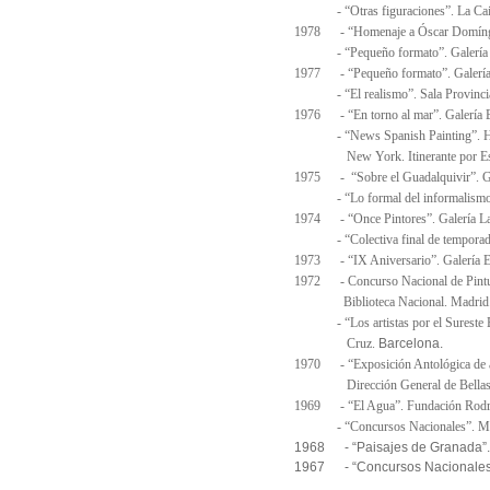
- “Otras figuraciones”.
La Ca
1978 - “Homenaje a Óscar Domíngue
- “Pequeño formato”. Galería B
1977 - “Pequeño formato”. Galería
- “El realismo”. Sala Provincia
1976 - “En torno al mar”. Galería 
- “News Spanish Painting”. Has
New York. Itinerante por Es
1975 - “Sobre el Guadalquivir”. Gal
- “Lo formal del informalismo”. 
1974 - “Once Pintores”. Galería Lam
- “Colectiva final de temporada”
1973 - “IX Aniversario”. Galería E
1972 - Concurso Nacional de Pintur
Biblioteca Nacional. Madrid
- “Los artistas por el Sureste Es
Barcelona.
Cruz.
1970 - “Exposición Antológica de ar
Dirección General de Bellas A
1969 - “El Agua”. Fundación Rodrí
- “Concursos Nacionales”. Ma
1968 - “Paisajes de Granada”.
1967 - “Concursos Nacionales”