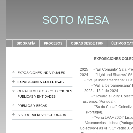
SOTO MESA
BIOGRAFÍA
PROCESOS
OBRAS DESDE 1980
ÚLTIMOS CA
EXPOSICIONES COLE
2025 - "En Conjunto" Sala Previ
EXPOSICIONES INDIVIDUALES
2024 - "Light and Shaows" G
- "Valija Iberoamericana" Olías 
EXPOSICIONES COLECTIVAS
- "Valija Iberoamerican
2023 a 13-1 de 2024.
OBRA EN MUSEOS, COLECCIONES
- "Howard´s Folly" Colec
PÚBLICAS Y ENTIDADES
Estremoz (Portugal).
PREMIOS Y BECAS
- "Sa da Costa". Colecti
(Portugal).
BIBLIOGRAFÍA SELECCIONADA
- "Feria LAAF 2024" Lisbo
Vasconcelos. Lisb
Colectivo"4 as 4H". Gª Pedro