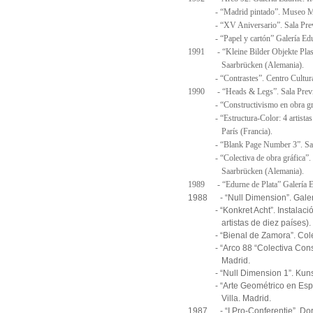
- “Madrid pintado”. Museo Mun
- “XV Aniversario”. Sala Previ
- “Papel y cartón” Galería Edu
1991 - “Kleine Bilder Objekte Plasti
Saarbrücken (Alemania).
- “Contrastes”. Centro Cultural
1990 - “Heads & Legs”. Sala Previ
- “Constructivismo en obra gráfi
- “Estructura-Color: 4 artistas e
París (Francia).
- “Blank Page Number 3”. Sala 
- “Colectiva de obra gráfica”.
Saarbrücken (Alemania).
1989 - “Edurne de Plata” Galería E
1988 - “Null Dimension”. Gale
- “Konkret Acht”. Instalación
artistas de diez países). N
- “Bienal de Zamora”. Colegi
- “Arco 88 “Colectiva Construc
Madrid.
- “Null Dimension 1”. Kunst i
- “Arte Geométrico en España
Villa. Madrid.
1987 - “I Pro-Conferentie”. Dor