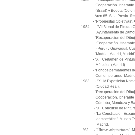
Cooperación. Itinerante por 
(Brasil) y Bogotá (Colomb
- Arco 85. Sala Previa. Ifem
- “Propuestas Objetivas”. C
1984 - “VII Bienal de Pintura 
Ayuntamiento de Zamor
- “Recuperación del Dibujo”. 
Cooperación. Itinerante por 
(Perú) y
Guayaquil, Cue
- “Madrid, Madrid, Madrid”. Ce
- “XIII Certamen de Pintura y
Móstoles (Madrid).
- “Fondos permanentes del M
Contemporáneo. Madrid
1983 - “XLIV Exposición Nacion
(Ciudad Real).
- “Recuperación del Dibujo”. 
Cooperación. Itinerante por
Córdoba, Mendoza y Bahía
- “XII Concurso de Pintura y 
- “La Constitución Española 
democrático”. Museo Españ
Madrid.
1982 - “Últimas adquisiciones”. M