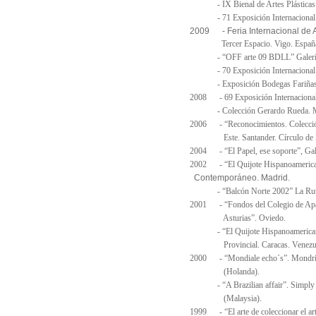
- IX Bienal de Artes Plásticas “C
- 71 Exposición Internacional de
2009 - Feria Internacional de 
Tercer Espacio. Vigo. Españ
- “OFF arte 09 BDLL” Galería T
- 70 Exposición Internacional de 
- Exposición Bodegas Fariñas. To
2008 - 69 Exposición Internacional 
- Colección Gerardo Rueda. Muse
2006 - “Reconocimientos. Colecció
Este. Santander. Círculo de Bel
2004 - “El Papel, ese soporte”, Gal
2002 - “El Quijote Hispano
Contemporáneo. Madrid.
- “Balcón Norte 2002” La Ruta de
2001 - “Fondos del Colegio de Apare
Asturias”. Oviedo.
- “El Quijote Hispanoamericano” 
Provincial. Caracas. Venezue
2000 - “Mondiale echo´s”. Mondriaa
(Holanda).
- “A Brazilian affair”. Simply U
(Malaysia).
1999 - “El arte de coleccionar el art