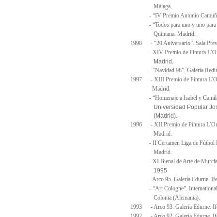
Málaga.
- “IV Premio Antonio Camuñas”.
- “Todos para uno y uno para todo
Quintana.
Madrid.
1998 - “20 Aniversario”. Sala Prev
- XIV Premio de Pintura L’Oreal
Madrid.
- “Navidad 98”. Galería Reding
1997 - XIII Premio de Pintura L’Or
Madrid.
- “Homenaje a Isabel y Camilo”. 
Universidad Popular José Hi
(Madrid).
1996 - XII Premio de Pintura L’Ore
Madrid.
- II Certamen Liga de Fútbol Pro
Madrid.
- XI Bienal de Arte de Murcia. S
1995
- Arco 95. Galería Edurne. Ife
- “Art Cologne”. Internationa
Colonia (Alemania).
1993 - Arco 93. Galería Edurne. If
1992 - Arco 92. Galería Edurne. If