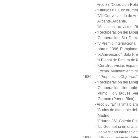
- Arco 87 “Oposición-Relación
- “Dibujos 87. Constructivist
- “VIII Convocatoria de Artes 
Alicante. Alicante.
- “Metaconstructivismo. Dibu
- “Recuperación del Dibujo”. 
Cooperación. Sto. Domingo
- “V Premio Internacional Fest
obra n.° 398. Pamplona
- “X Aniversario”. Sala Prev
- “II Bienal de Pintura de Mu
- “Constructivistas Españole
Excmo. Ayuntamiento de 
1986 - “Propuestas Objetivas”.
- “Recuperación del Dibujo”. 
Cooperación. Itinerante por 
Punto Fijo y
Taques (Ve
Germán
(Puerto Rico).
- Arco 86 “En la tinta plana”.
- “Bodas de diamante del Cub
Madrid.
- “Edurne 86”. Galería Edur
- “La Geometría en el arte”. F
Universidad Internacional 
1985 - “Recuperación del Dibujo